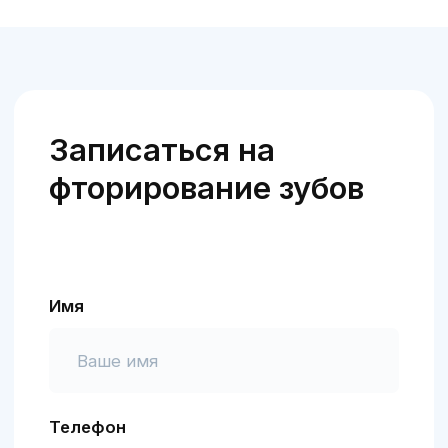
сравнительно умеренных ценах с
обязательным предоставлением
гарантийных обязательств.
Подробнее о нас
Входим в топ-10
частных
стоматологий
Вологодской
области