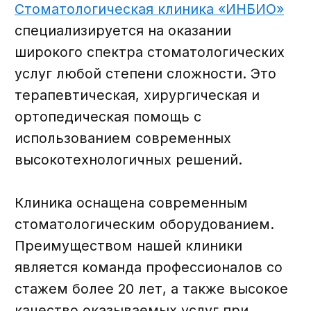
Телефон
Отправить
Я принимаю политику
конфиденциальности.
+7 (8202) 25-31-10
+7 (8202) 25-31-10
Обратный звонок
г. Череповец, Советский
проспект 23