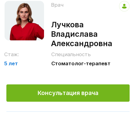
комфортных условиях.
Коротко о клинике
Стоматологическая клиника «ИНБИО»
специализируется на оказании
широкого спектра стоматологических
услуг любой степени сложности. Это
терапевтическая, хирургическая и
ортопедическая помощь с
использованием современных
высокотехнологичных решений.
Клиника оснащена современным
стоматологическим оборудованием.
Преимуществом нашей клиники
является команда профессионалов со
стажем более 20 лет, а также высокое
качество оказываемых услуг при