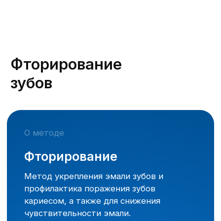
Этапы
Высушивание;
Нанесение фторида, путем
втирания;
Высушивание эмали, изоляция
от слюны;
Чистка зубов от налета
и зубных отложений.
Результаты:
Снижение чувствительности
зубов.
Исчезновение пятен с эмали,
которые были вызваны
деминерализацией или кариесом;
Выравнивание поверхности и
цвета коронок;
Более медленное образование
зубного налета.