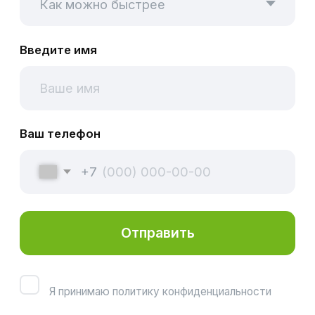
Фторирование
зубов
О методе
Фторирование
Метод укрепления эмали зубов и
профилактика поражения зубов
кариесом, а также для снижения
чувствительности эмали.