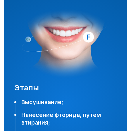
О враче
Виды услуг
Название услуги
Стоимость услуги
?
Фторирование (1 зуб)
500 ₽
?
?
Врачи направления
О враче
Врач
?
Галстян Акоп