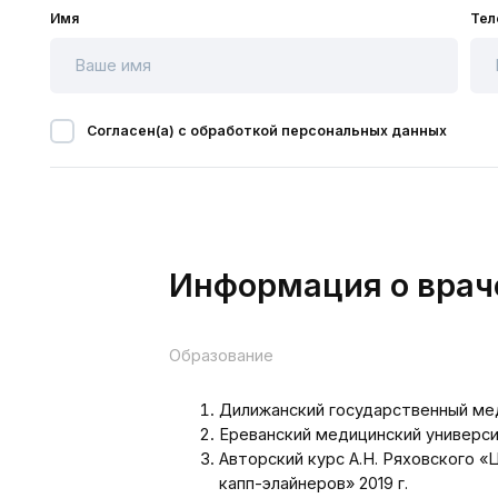
Согласен(а) с обработкой персональных данных
Информация о враче
Образование
Дилижанский государственный медицински
Ереванский медицинский университет име
Авторский курс А.Н. Ряховского «Цифро
капп-элайнеров» 2019 г.
Стоматология и челюстнолицевая хирургия
«Сегментарное удаление зубов» 2023 г.
«Полностью съемные протезы и их восста
«Протезирование на имплантах» 2022 г.
«Съемное протезирование» 2022 г.