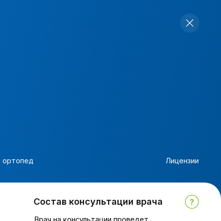
Лицензии
тав консультации врача
 на консультации проведет
тр и определит общее состояние
вой полости, оценит качество