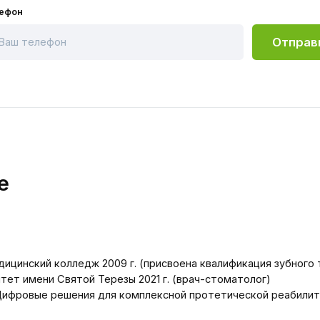
Отправить
пред
лече
й колледж 2009 г. (присвоена квалификация зубного техника)
ни Святой Терезы 2021 г. (врач-стоматолог)
вые решения для комплексной протетической реабилитации с приме
» 2018 г.
новление» 2020 г.