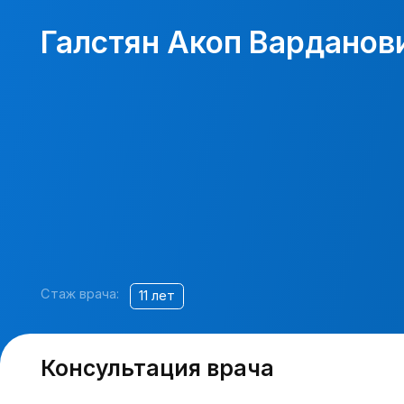
Галстян Акоп Варданович
Стаж врача:
11 лет
Консультация врача
Имя
Телефон