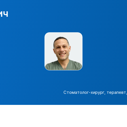
Стоматолог-хирург, терапевт, ортопед
Сос
Врач
осмо
рото