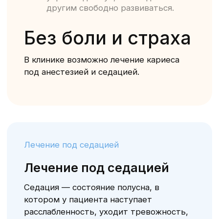
Для тех, кто
боится
Рекомендуется для детей,
испытывающих сильную тревогу и
страх.
Виды услуг
Название услуги
Удаление периодонтитного
2 310 ₽
молочного зуба без
Стоимость услуги
обострения
Удаление периодонтитного
2 850 ₽
молочного зуба с