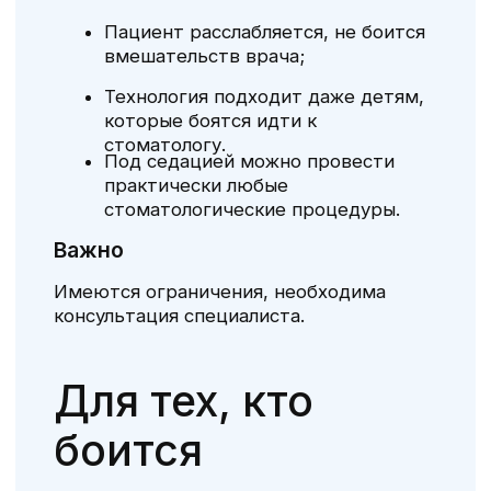
?
Стаж:
Специальность
6 лет
Детский стоматолог,
гигиенист
?
Консультация врача
Врач
Шанбагомедов
Магомед
Ибрагимович
Стаж:
Специальность
6 лет
детский стоматолог
Консультация врача
тор перезвонит вам