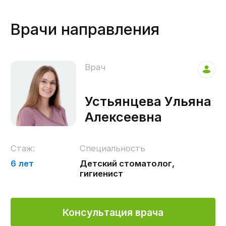
комфортных условиях.
Коротко о клинике
Стоматологическая клиника «ИНБИО»
специализируется на оказании
широкого спектра стоматологических
услуг любой степени сложности. Это
терапевтическая, хирургическая и
ортопедическая помощь с
использованием современных
высокотехнологичных решений.
Клиника оснащена современным
стоматологическим оборудованием.
Преимуществом нашей клиники
является команда профессионалов со
стажем более 20 лет, а также высокое