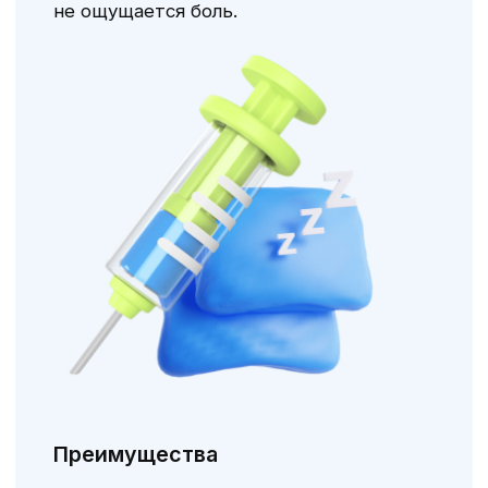
обострением
Удаление по
3 150 ₽
ортодонтическим
показаниям
?
Удаление молочного зуба
1 400 ₽
физиологическое
?
?
Врачи направления
О враче
Врач
?
Устьянцева Ульяна
Алексеевна