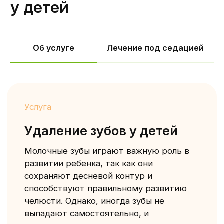
Показания к удалению зубов у детей
Об услуге
Лечение под седацией
Молочные зубы
зубик шатается, но не выпадает
уже долгое время;
временный зуб стал причиной
воспаления тканей полости рта;
начал прорезаться постоянный зуб;
на корне появилась киста или зуб
разрушился из-за кариеса;
Коренные зубы
кариес, если врач видит, что
разрушенный зубик не подлежит
лечению;
осколок зуба способен
травмировать слизистую из-за
перелома;
убрать один зуб, чтобы дать