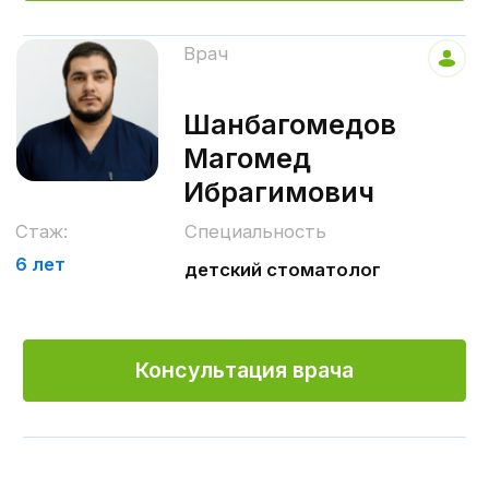
качество оказываемых услуг при
сравнительно умеренных ценах с
обязательным предоставлением
гарантийных обязательств.
Подробнее о нас
Входим в топ-10
частных
стоматологий
Вологодской
области