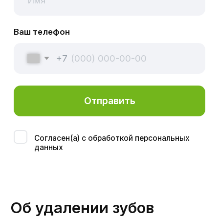
Услуга
Удаление зубов у детей
Молочные зубы играют важную роль в
развитии ребенка, так как они
сохраняют десневой контур и
способствуют правильному развитию
челюсти. Однако, иногда зубы не
выпадают самостоятельно, и
стоматологу приходится назначать
операцию.